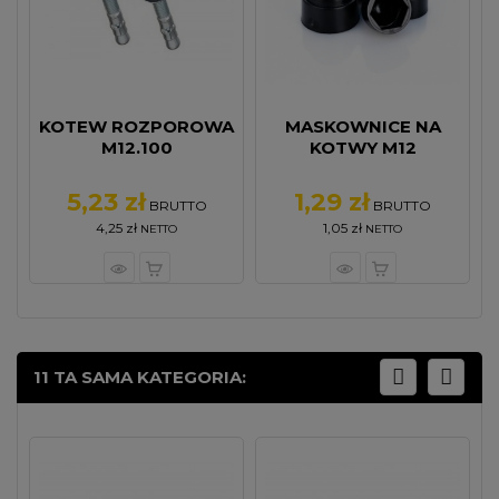
KOTEW ROZPOROWA
MASKOWNICE NA
M12.100
KOTWY M12
5,23 zł
1,29 zł
Cena
Cena
BRUTTO
BRUTTO
4,25 zł
1,05 zł
NETTO
NETTO
11 TA SAMA KATEGORIA: