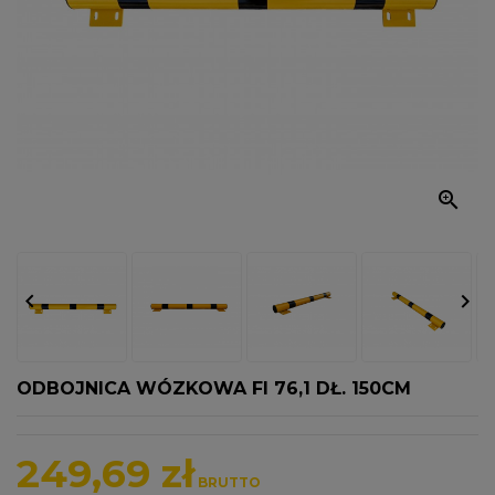
OCIEKOWE
ELEMENTY
MONTAŻOWE
ODBOJE
NIERDZEWNE

BALUSTRADA
TECHNICZNA


ODBOJNICA WÓZKOWA FI 76,1 DŁ. 150CM
249,69 zł
BRUTTO