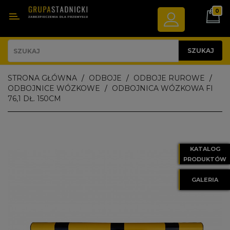
0
Kategoria
ODBOJE
SZUKAJ
NAPROWADZACZE
STRONA GŁÓWNA
ODBOJE
ODBOJE RUROWE
KÓŁ
ODBOJNICE WÓZKOWE
ODBOJNICA WÓZKOWA FI
76,1 DŁ. 150CM
BARIERY
DROGOWE
WYGRODZENIA
KATALOG
TECHNOLOGICZNE
PRODUKTÓW
GALERIA
WYPOSAŻENIE
PARKINGU
WANNY