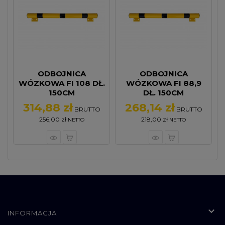
ODBOJNICA
ODBOJNICA
WÓZKOWA FI 108 DŁ.
WÓZKOWA FI 88,9
150CM
DŁ. 150CM
314,88 zł
268,14 zł
Cena
Cena
BRUTTO
BRUTTO
256,00 zł
218,00 zł
NETTO
NETTO

INFORMACJA