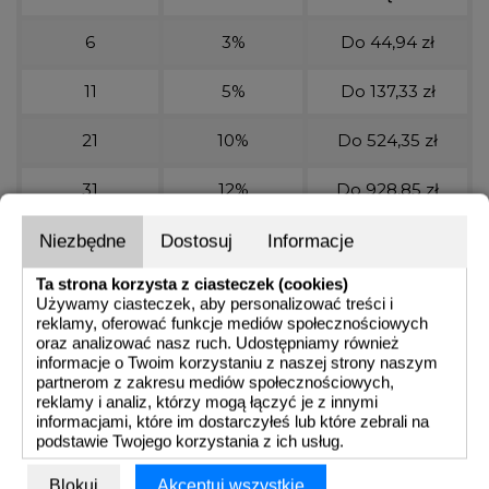
6
3%
Do 44,94 zł
11
5%
Do 137,33 zł
21
10%
Do 524,35 zł
31
12%
Do 928,85 zł
51
15%
Do 1 910,13 zł
Niezbędne
Dostosuj
Informacje
Ta strona korzysta z ciasteczek (cookies)
Używamy ciasteczek, aby personalizować treści i
Ilość
DODAJ DO KOSZYKA
reklamy, oferować funkcje mediów społecznościowych
oraz analizować nasz ruch. Udostępniamy również
informacje o Twoim korzystaniu z naszej strony naszym
partnerom z zakresu mediów społecznościowych,
reklamy i analiz, którzy mogą łączyć je z innymi
OPIS
DETALE
ZAŁĄCZNIKI
OCENY
informacjami, które im dostarczyłeś lub które zebrali na
podstawie Twojego korzystania z ich usług.
Parametry produktu:
Blokuj
Akceptuj wszystkie