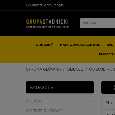
Gwarantujemy rabaty!
ODBOJE
NAPROWADZACZE KÓŁ
BAR
ELEMEN
STRONA GŁÓWNA
ODBOJE
ODBOJE RU
KATEGORIE

ODBOJE
Na 
ODBOJE RUROWE
