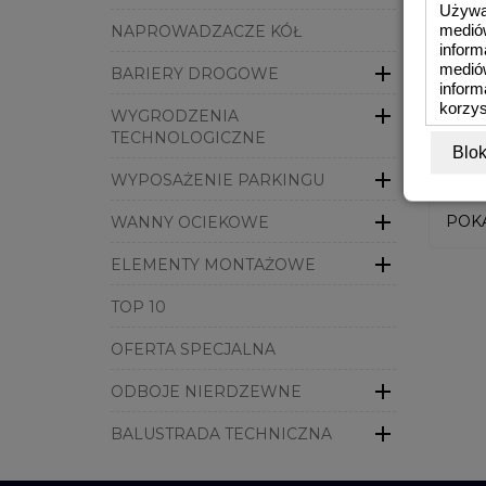
Używam
medió
NAPROWADZACZE KÓŁ
inform
mediów

BARIERY DROGOWE
inform
korzys

WYGRODZENIA
TECHNOLOGICZNE
Blok

WYPOSAŻENIE PARKINGU

POKA
WANNY OCIEKOWE

ELEMENTY MONTAŻOWE
TOP 10
OFERTA SPECJALNA

ODBOJE NIERDZEWNE

BALUSTRADA TECHNICZNA