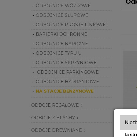
Odb
ODBOJNICE WÓZKOWE
ODBOJNICE SŁUPOWE
ODBOJNICE PROSTE LINIOWE
BARIERKI OCHRONNE
ODBOJNICE NAROŻNE
ODBOJNICE TYPU U
ODBOJNICE SKRZYNIOWE
ODBOJNICE PARKINGOWE
ODBOJNICE HYDRANTOWE
NA STACJE BENZYNOWE
ODBOJE REGAŁOWE

ODBOJE Z BLACHY

Niez
ODBOJE DREWNIANE
O

Ta str