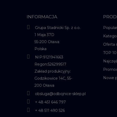
INFORMACJA
PROD
Grupa Stadnicki Sp. z o.o.
Popula
1 Maja 37D
Katego
55-200 Oława
Oferta 
Polska
TOP 10
NIP:9121941663
Najczę
Regon:526299517
Promoc
Zakład produkcyjny:
Nowe p
Godzikowice 14C, 55-
200 Oława
obsluga@odbojnice-sklep.pl
+ 48 451 646 797
+ 48 511 490 526