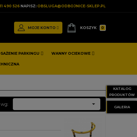
11 490 526
NAPISZ:
OBSLUGA@ODBOJNICE-SKLEP.PL
MOJE KONTO
KOSZYK
0
SAŻENIE PARKINGU
WANNY OCIEKOWE
NIKI I SEPARATORY PARKINGOWE
CE SKRZYNIOWE PARKINGOWE
BRAMY PRZESUWNE Z PRZECIWWAGĄ
BRAMY PRZESUWNE - WYSOKOŚĆ 2 M
CHNICZNA
KATALOG
PRODUKTÓW

 wg:
GALERIA