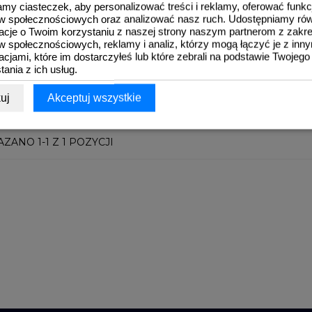
y ciasteczek, aby personalizować treści i reklamy, oferować funkc
w społecznościowych oraz analizować nasz ruch. Udostępniamy ró
519,06 zł
acje o Twoim korzystaniu z naszej strony naszym partnerom z zakr
Cena
BRUTTO
 społecznościowych, reklamy i analiz, którzy mogą łączyć je z inn
DODAJ DO KOSZYKA
422,00 zł
NETTO
acjami, które im dostarczyłeś lub które zebrali na podstawie Twojego
tania z ich usług.
uj
Akceptuj wszystkie
ZANO 1-1 Z 1 POZYCJI