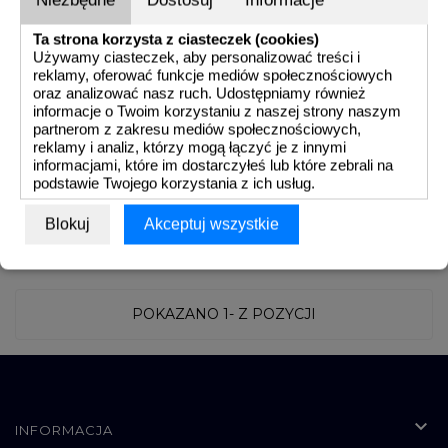
OCIEKOWE
Ta strona korzysta z ciasteczek (cookies)
Używamy ciasteczek, aby personalizować treści i
ELEMENTY
reklamy, oferować funkcje mediów społecznościowych
MONTAŻOWE
oraz analizować nasz ruch. Udostępniamy również
WANNY OCIEKOWE
WANNY OCIEKOWE NA
informacje o Twoim korzystaniu z naszej strony naszym
partnerom z zakresu mediów społecznościowych,
PŁASKIE
NÓŻKACH
ODBOJE
reklamy i analiz, którzy mogą łączyć je z innymi
NIERDZEWNE
informacjami, które im dostarczyłeś lub które zebrali na
podstawie Twojego korzystania z ich usług.
BALUSTRADA
Blokuj
Akceptuj wszystkie
TECHNICZNA
POKAZANO 1- Z POZYCJI

INFORMACJA