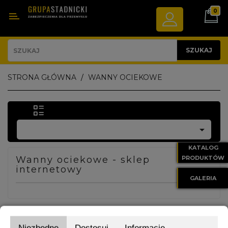
0
Kategoria
ODBOJE
SZUKAJ
NAPROWADZACZE
STRONA GŁÓWNA
WANNY OCIEKOWE
KÓŁ
BARIERY
DROGOWE

WYGRODZENIA
KATALOG
TECHNOLOGICZNE
Wanny ociekowe - sklep
PRODUKTÓW
internetowy
GALERIA
WYPOSAŻENIE
PARKINGU
WANNY
Niezbędne
Dostosuj
Informacje