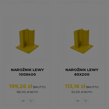
NAROŻNIK LEWY
NAROŻNIK LEWY
100X400
65X200
199,26 zł
113,16 zł
Cena
Cena
BRUTTO
BRUTTO
162,00 zł
92,00 zł
NETTO
NETTO