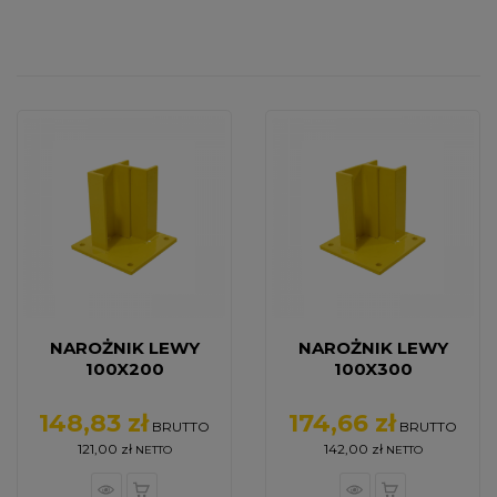
OCIEKOWE
ELEMENTY
MONTAŻOWE
ODBOJE
NIERDZEWNE
BALUSTRADA
TECHNICZNA
NAROŻNIK LEWY
NAROŻNIK LEWY
100X200
100X300
148,83 zł
174,66 zł
Cena
Cena
BRUTTO
BRUTTO
121,00 zł
142,00 zł
NETTO
NETTO