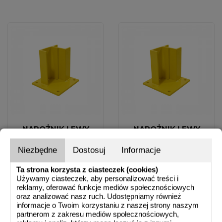
NAROŻNIK LEWY
NAROŻNIK LEWY
65X300
65X400
Niezbędne
Dostosuj
Informacje
129,15 zł
145,14 zł
Cena
Cena
BRUTTO
BRUTTO
Ta strona korzysta z ciasteczek (cookies)
105,00 zł
118,00 zł
NETTO
NETTO
Używamy ciasteczek, aby personalizować treści i
reklamy, oferować funkcje mediów społecznościowych
oraz analizować nasz ruch. Udostępniamy również
informacje o Twoim korzystaniu z naszej strony naszym
partnerom z zakresu mediów społecznościowych,