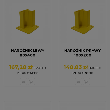
NAROŻNIK LEWY
NAROŻNIK PRAWY
80X400
100X200
167,28 zł
148,83 zł
Cena
Cena
BRUTTO
BRUTTO
136,00 zł
121,00 zł
NETTO
NETTO