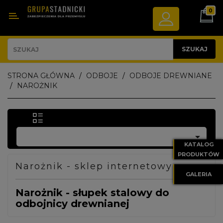
0
Kategoria
ODBOJE
SZUKAJ
NAPROWADZACZE
STRONA GŁÓWNA
ODBOJE
ODBOJE DREWNIANE
KÓŁ
NAROŻNIK
BARIERY
DROGOWE

WYGRODZENIA
KATALOG
TECHNOLOGICZNE
PRODUKTÓW
Narożnik - sklep internetowy
GALERIA
WYPOSAŻENIE
Narożnik - słupek stalowy do
PARKINGU
odbojnicy drewnianej
WANNY